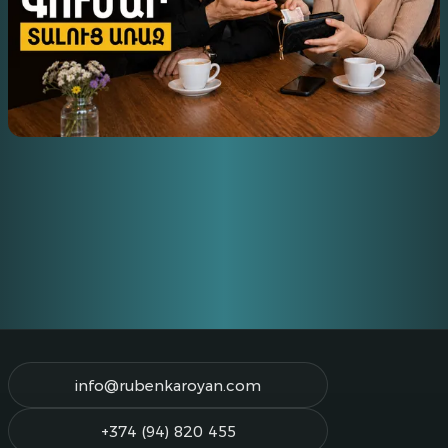
Ի՞ՆՉ ՀԱՐՑՆԵԼ ՊԱՐՏՔՈՎ ԳՈՒՄԱՐ ՏԱԼՈՒՑ
ԱՌԱՋ
info@rubenkaroyan.com
+374 (94) 820 455