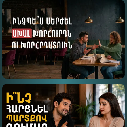
ԻՆՉՊԵՍ ՃԻՇՏ ՇՓՎԵԼ ՍՈՑՀԱՐԹԱԿՈՒՄ
ԻՆՉՊԵ՞Ս ՄԵՐԺԵԼ ՍԽԱԼ ԽՈՐՀՈՒՐԴՆ ՈՒ
ԽՈՐՀՐԴԱՏՈՒԻՆ