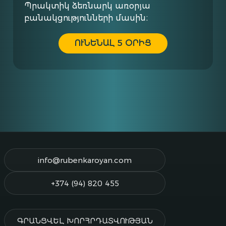
Պրակտիկ ձեռնարկ առօրյա
բանակցությունների մասին։
ՈՒՆԵՆԱԼ 5 ՕՐԻՑ
info@rubenkaroyan.com
+374 (94) 820 455
ԳՐԱՆՑՎԵԼ ԽՈՐՀՐԴԱՏՎՈՒԹՅԱՆ