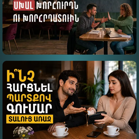
ԻՆՉՊԵ՞Ս ՄԵՐԺԵԼ ՍԽԱԼ ԽՈՐՀՈՒՐԴՆ ՈՒ
ԽՈՐՀՐԴԱՏՈՒԻՆ