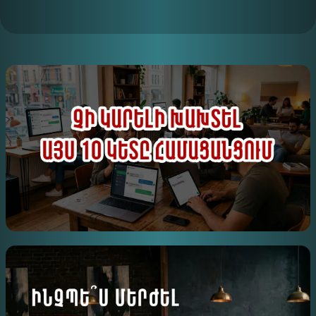
ԻՆՉՊԵՍ ՃԻՇՏ ՇՓՎԵԼ ՍՈՑՀԱՐԹԱԿՈՒՄ