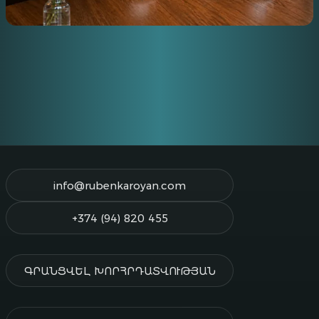
Ի՞ՆՉ ՀԱՐՑՆԵԼ ՊԱՐՏՔՈՎ ԳՈՒՄԱՐ ՏԱԼՈՒՑ
ԱՌԱՋ
info@rubenkaroyan.com
+374 (94) 820 455
ԳՐԱՆՑՎԵԼ ԽՈՐՀՐԴԱՏՎՈՒԹՅԱՆ