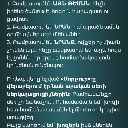
1․ Բամբասում են
ԱՅՆ ԹԵՄԱՆ
, ինչն
իրենց ծանոթ է, հոգուն հարազատ ու
ցավոտ։
2․ Բամբասում են
ՆՐԱՆ
, ում արածն ամեն
օր միայն երազում են անել։
3․ Բամբասում են
ՆՐԱՆՔ
, ովքեր ոչ միայն
չունեն այն, ինչը բամբասում են, այլև հույս
էլ չունեն, որ երբևէ համարձակություն
կունենան ունենալու։
Ի դեպ, վերը նշված
«Մորքուր»-ը
վերաբերում էր նաև արական սեռի
ներկայացուցիչներին։
Բամբասանքը
սեռ չի ճանաչում։ Ու համաձայն եմ՝ խոզի
հետ համեմատականն էլ մի փոքր կոպիտ
ստացվեց։
Բայց կարծում եմ՝
խոզերն
ինձ կներեն։