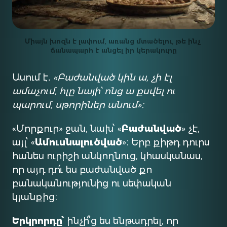
Միայն խոզն է լափում, առանց մտածելու, թե ինչ 
ճանապարհ է անցել իր կերակուրը
Ասում է․
«Բաժանված կին ա, չի էլ
ամաչում, հլը նայի՝ ոնց ա քսվել ու
պարում, սթորիներ անում»։
«Մորքուր» ջան, նախ՝ «
Բաժանված
» չէ,
այլ՝ «
Ամուսնալուծված
»։ Երբ քիթդ դուրս
հանես ուրիշի անկողնուց, կհասկանաս,
որ այդ դո՛ւ ես բաժանված քո
բանականությունից ու սեփական
կյանքից։
Երկրորդը՝
ինչի՞ց ես ենթադրել, որ