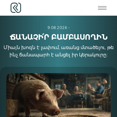
9.08.2026
•
ՃԱՆԱՉԻ՛Ր ԲԱՄԲԱՍՈՂԻՆ
Միայն խոզն է լափում, առանց մտածելու, թե
ինչ ճանապարհ է անցել իր կերակուրը։