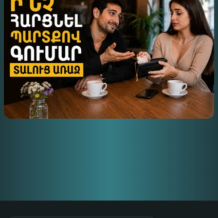
Ի՞ՆՉ ՀԱՐՑՆԵԼ ՊԱՐՏՔՈՎ ԳՈՒՄԱՐ ՏԱԼՈՒՑ
ԱՌԱՋ