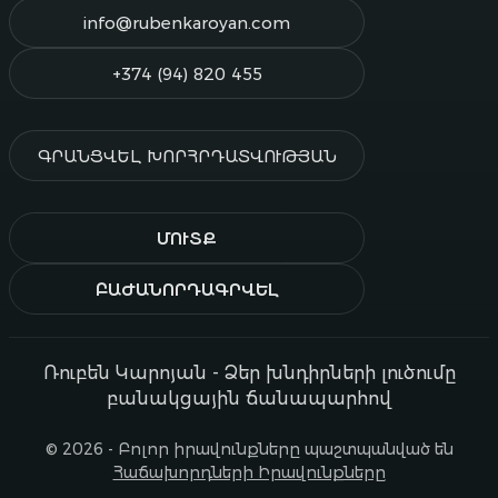
info@rubenkaroyan.com
+374 (94) 820 455
ԳՐԱՆՑՎԵԼ ԽՈՐՀՐԴԱՏՎՈՒԹՅԱՆ
ՄՈՒՏՔ
ԲԱԺԱՆՈՐԴԱԳՐՎԵԼ
Ռուբեն Կարոյան - Ձեր խնդիրների լուծումը
բանակցային ճանապարհով
© 2026 - Բոլոր իրավունքները պաշտպանված են
Հաճախորդների Իրավունքները