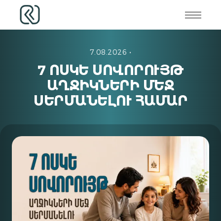
7.08.2026
•
7 ՈՍԿԵ ՍՈՎՈՐՈՒՅԹ
ԱՂՋԻԿՆԵՐԻ ՄԵՋ
ՍԵՐՄԱՆԵԼՈՒ ՀԱՄԱՐ