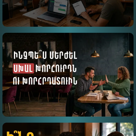
ԻՆՉՊԵՍ ՃԻՇՏ ՇՓՎԵԼ ՍՈՑՀԱՐԹԱԿՈՒՄ
ԻՆՉՊԵ՞Ս ՄԵՐԺԵԼ ՍԽԱԼ ԽՈՐՀՈՒՐԴՆ ՈՒ
ԽՈՐՀՐԴԱՏՈՒԻՆ